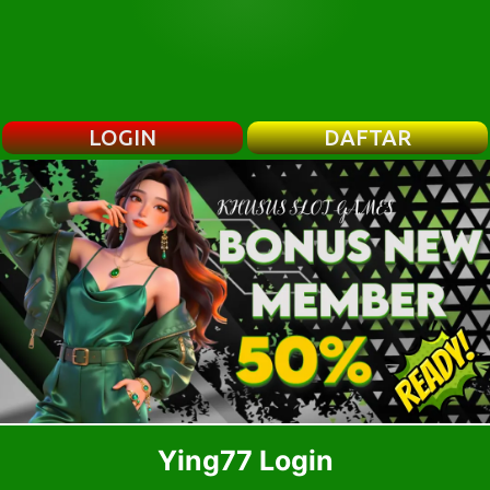
LOGIN
DAFTAR
Ying77 Login